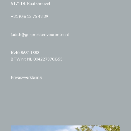
5171 DL Kaatsheuvel
+31 (0)6 12 75 48 39
judith@gesprekkenvoorbeter.nl
KvK: 86311883
BTW nr: NL-004227370.B53
Privacyverklaring