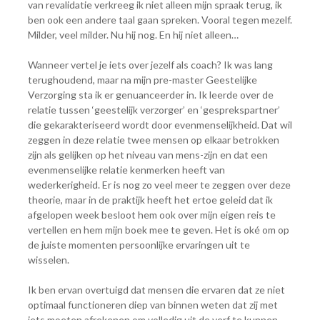
van revalidatie verkreeg ik niet alleen mijn spraak terug, ik
ben ook een andere taal gaan spreken. Vooral tegen mezelf.
Milder, veel milder. Nu hij nog. En hij niet alleen…
Wanneer vertel je iets over jezelf als coach? Ik was lang
terughoudend, maar na mijn pre-master Geestelijke
Verzorging sta ik er genuanceerder in. Ik leerde over de
relatie tussen ‘geestelijk verzorger’ en ‘gesprekspartner’
die gekarakteriseerd wordt door evenmenselijkheid. Dat wil
zeggen in deze relatie twee mensen op elkaar betrokken
zijn als gelijken op het niveau van mens-zijn en dat een
evenmenselijke relatie kenmerken heeft van
wederkerigheid. Er is nog zo veel meer te zeggen over deze
theorie, maar in de praktijk heeft het ertoe geleid dat ik
afgelopen week besloot hem ook over mijn eigen reis te
vertellen en hem mijn boek mee te geven. Het is oké om op
de juiste momenten persoonlijke ervaringen uit te
wisselen.
Ik ben ervan overtuigd dat mensen die ervaren dat ze niet
optimaal functioneren diep van binnen weten dat zij met
iets moeten afrekenen om volledig uit de verf te kunnen