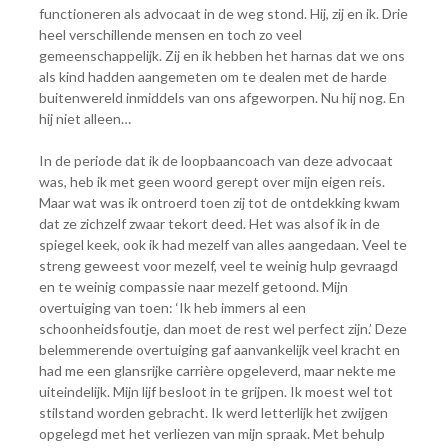
functioneren als advocaat in de weg stond. Hij, zij en ik. Drie
heel verschillende mensen en toch zo veel
gemeenschappelijk. Zij en ik hebben het harnas dat we ons
als kind hadden aangemeten om te dealen met
de harde
buitenwereld inmiddels van ons afgeworpen. Nu hij nog. En
hij niet alleen…
In de periode dat ik de loopbaancoach van deze advocaat
was, heb ik met geen woord gerept over mijn eigen reis.
Maar wat was ik ontroerd toen zij tot de ontdekking kwam
dat ze zichzelf zwaar tekort deed. Het was alsof ik in de
spiegel keek, ook ik had mezelf van alles aangedaan. Veel te
streng geweest voor mezelf, veel te weinig hulp gevraagd
en te weinig compassie naar mezelf getoond. Mijn
overtuiging van toen: ‘Ik heb immers al een
schoonheidsfoutje, dan moet de rest wel perfect zijn.’ Deze
belemmerende overtuiging gaf aanvankelijk veel kracht en
had me een glansrijke carrière opgeleverd, maar nekte me
uiteindelijk. Mijn lijf besloot in te grijpen. Ik moest wel tot
stilstand worden gebracht. Ik werd letterlijk het zwijgen
opgelegd met het verliezen van mijn spraak. Met behulp