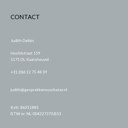
CONTACT
Judith Deliën
Hoofdstraat 159
5171 DL Kaatsheuvel
+31 (0)6 12 75 48 39
judith@gesprekkenvoorbeter.nl
KvK: 86311883
BTW nr: NL-004227370.B53