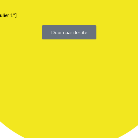
lier 1"]
Door naar de site